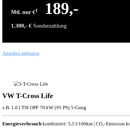
189,-
1
Mtl. nur €
1.300,- €
Sonderzahlung
Angebot anfragen
VW T-Cross Life
z.B. 1.0 l TSI OPF 70 kW (95
PS
) 5-Gang
Energieverbrauch
kombiniert: 5,5 l/100km | CO₂-Emission k