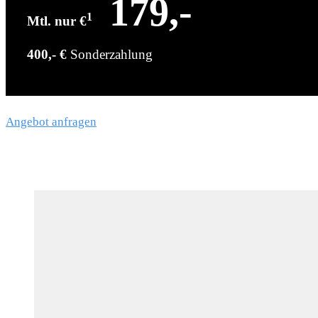
179,-
1
Mtl. nur €
400,- €
Sonderzahlung
Angebot anfragen