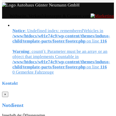
Webseite, Verkaufskonzepte & Content von
Notice
: Undefined index: rememberedVehicles in
/www/htdocs/w01e74c9/wp-content/themes/induxo-
child/template-parts/footer/footer.php
on line
116
Warning
: count(): Parameter must be an array or an
object that implements Countable in
/www/htdocs/w01e74c9/wp-content/themes/induxo-
child/template-parts/footer/footer.php
on line
116
0
Gemerkte Fahrzeuge
Kontakt
×
Notdienst
Innerhalb der Öffnungszeiten