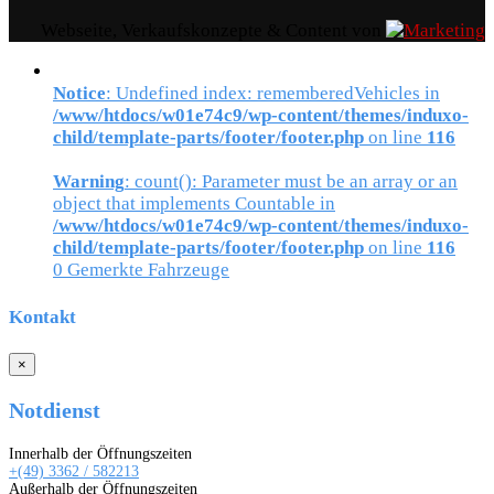
Webseite, Verkaufskonzepte & Content von
Notice
: Undefined index: rememberedVehicles in
/www/htdocs/w01e74c9/wp-content/themes/induxo-
child/template-parts/footer/footer.php
on line
116
Warning
: count(): Parameter must be an array or an
object that implements Countable in
/www/htdocs/w01e74c9/wp-content/themes/induxo-
child/template-parts/footer/footer.php
on line
116
0
Gemerkte Fahrzeuge
Kontakt
×
Notdienst
Innerhalb der Öffnungszeiten
+(49) 3362 / 582213
Außerhalb der Öffnungszeiten