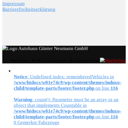
Impressum
Barrierefreiheitserklärung
Webseite, Verkaufskonzepte & Content von
Notice
: Undefined index: rememberedVehicles in
/www/htdocs/w01e74c9/wp-content/themes/induxo-
child/template-parts/footer/footer.php
on line
116
Warning
: count(): Parameter must be an array or an
object that implements Countable in
/www/htdocs/w01e74c9/wp-content/themes/induxo-
child/template-parts/footer/footer.php
on line
116
0
Gemerkte Fahrzeuge