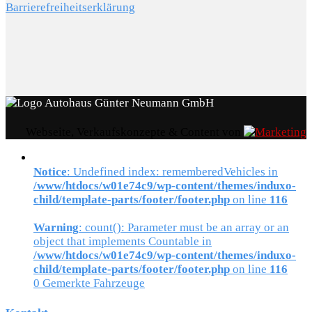
Barrierefreiheitserklärung
Webseite, Verkaufskonzepte & Content von
Notice
: Undefined index: rememberedVehicles in
/www/htdocs/w01e74c9/wp-content/themes/induxo-
child/template-parts/footer/footer.php
on line
116
Warning
: count(): Parameter must be an array or an
object that implements Countable in
/www/htdocs/w01e74c9/wp-content/themes/induxo-
child/template-parts/footer/footer.php
on line
116
0
Gemerkte Fahrzeuge