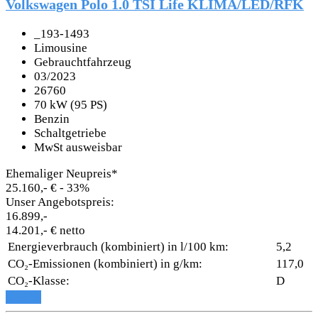
Volkswagen Polo 1.0 TSI Life KLIMA/LED/RFK
_193-1493
Limousine
Gebrauchtfahrzeug
03/2023
26760
70 kW (95 PS)
Benzin
Schaltgetriebe
MwSt ausweisbar
Ehemaliger Neupreis*
25.160,- €
- 33%
Unser Angebotspreis:
16.899,-
14.201,- € netto
Energieverbrauch (kombiniert) in l/100 km:
5,2
CO₂-Emissionen (kombiniert) in g/km:
117,0
CO₂-Klasse:
D
Details