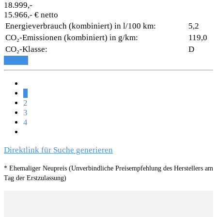
18.999,-
15.966,- € netto
Energieverbrauch (kombiniert) in l/100 km:
5,2
CO₂-Emissionen (kombiniert) in g/km:
119,0
CO₂-Klasse:
D
Details
1
2
3
4
Direktlink für Suche generieren
* Ehemaliger Neupreis (Unverbindliche Preisempfehlung des Herstellers am
Tag der Erstzulassung)