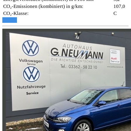
CO₂-Emissionen (kombiniert) in g/km:
107,0
CO₂-Klasse:
C
Details