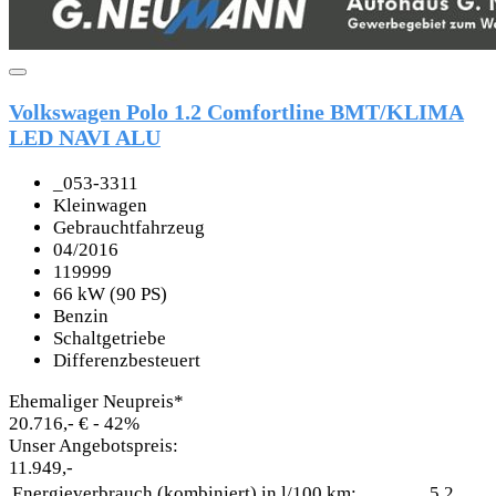
Volkswagen Polo 1.2 Comfortline BMT/KLIMA
LED NAVI ALU
_053-3311
Kleinwagen
Gebrauchtfahrzeug
04/2016
119999
66 kW (90 PS)
Benzin
Schaltgetriebe
Differenzbesteuert
Ehemaliger Neupreis*
20.716,- €
- 42%
Unser Angebotspreis:
11.949,-
Energieverbrauch (kombiniert) in l/100 km:
5,2