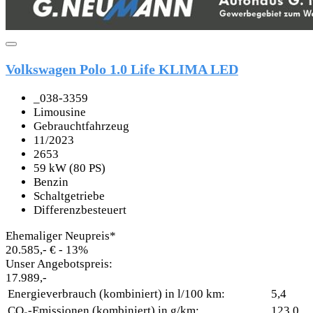
Volkswagen Polo 1.0 Life KLIMA LED
_038-3359
Limousine
Gebrauchtfahrzeug
11/2023
2653
59 kW (80 PS)
Benzin
Schaltgetriebe
Differenzbesteuert
Ehemaliger Neupreis*
20.585,- €
- 13%
Unser Angebotspreis:
17.989,-
Energieverbrauch (kombiniert) in l/100 km:
5,4
CO₂-Emissionen (kombiniert) in g/km:
123,0