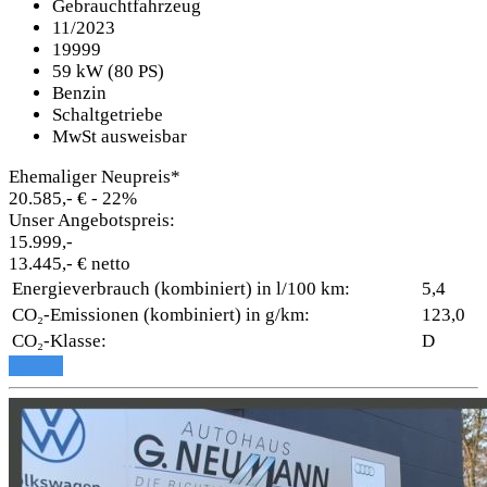
Gebrauchtfahrzeug
11/2023
19999
59 kW (80 PS)
Benzin
Schaltgetriebe
MwSt ausweisbar
Ehemaliger Neupreis*
20.585,- €
- 22%
Unser Angebotspreis:
15.999,-
13.445,- € netto
Energieverbrauch (kombiniert) in l/100 km:
5,4
CO₂-Emissionen (kombiniert) in g/km:
123,0
CO₂-Klasse:
D
Details