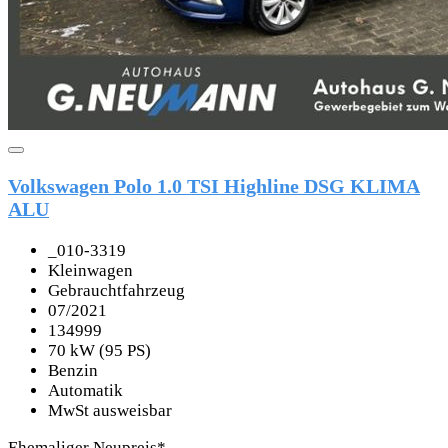
Volkswagen Polo 1.0 TSI Highline DSG KLIMA
ALU
_010-3319
Kleinwagen
Gebrauchtfahrzeug
07/2021
134999
70 kW (95 PS)
Benzin
Automatik
MwSt ausweisbar
Ehemaliger Neupreis*