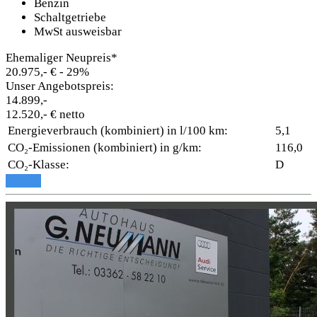
Benzin
Schaltgetriebe
MwSt ausweisbar
Ehemaliger Neupreis*
20.975,- €
- 29%
Unser Angebotspreis:
14.899,-
12.520,- € netto
Energieverbrauch (kombiniert) in l/100 km:
5,1
CO₂-Emissionen (kombiniert) in g/km:
116,0
CO₂-Klasse:
D
Details