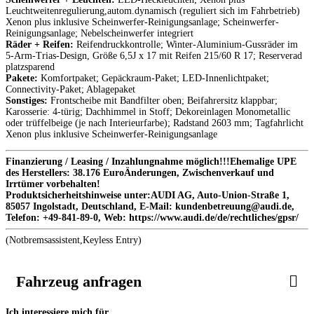
Leuchtweitenregulierung,autom.dynamisch (reguliert sich im Fahrbetrieb)
Xenon plus inklusive Scheinwerfer-Reinigungsanlage; Scheinwerfer-
Reinigungsanlage; Nebelscheinwerfer integriert
Räder + Reifen:
Reifendruckkontrolle; Winter-Aluminium-Gussräder im
5-Arm-Trias-Design, Größe 6,5J x 17 mit Reifen 215/60 R 17; Reserverad
platzsparend
Pakete:
Komfortpaket; Gepäckraum-Paket; LED-Innenlichtpaket;
Connectivity-Paket; Ablagepaket
Sonstiges:
Frontscheibe mit Bandfilter oben; Beifahrersitz klappbar;
Karosserie: 4-türig; Dachhimmel in Stoff; Dekoreinlagen Monometallic
oder trüffelbeige (je nach Interieurfarbe); Radstand 2603 mm; Tagfahrlicht
Xenon plus inklusive Scheinwerfer-Reinigungsanlage
Finanzierung / Leasing / Inzahlungnahme möglich!!!Ehemalige UPE
des Herstellers: 38.176 EuroÄnderungen, Zwischenverkauf und
Irrtümer vorbehalten!
Produktsicherheitshinweise unter:AUDI AG, Auto-Union-Straße 1,
85057 Ingolstadt, Deutschland, E-Mail: kundenbetreuung@audi.de,
Telefon: +49-841-89-0, Web: https://www.audi.de/de/rechtliches/gpsr/
(Notbremsassistent,Keyless Entry)
Fahrzeug anfragen
Ich interessiere mich für