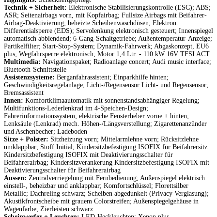
Technik + Sicherheit:
Elektronische Stabilisierungskontrolle (ESC); ABS;
ASR; Seitenairbags vorn, mit Kopfairbag; Fullsize Airbags mit Beifahrer-
Airbag-Deaktivierung; beheizte Scheibenwaschdüsen; Elektron.
Differentialsperre (EDS); Servolenkung elektronisch gesteuert; Innenspiegel
automatisch abblendend; 6-Gang-Schaltgetriebe; Außentemperatur-Anzeige;
Partikelfilter; Start-Stop-System; Dynamik-Fahrwerk; Abgaskonzept, EU6
plus; Wegfahrsperre elektronisch; Motor 1,4 Ltr. - 110 kW 16V TFSI ACT
Multimedia:
Navigationspaket; Radioanlage concert; Audi music interface;
Bluetooth-Schnittstelle
Assistenzsysteme:
Berganfahrassistent; Einparkhilfe hinten;
Geschwindigkeitsregelanlage; Licht-/Regensensor Licht- und Regensensor;
Bremsassistent
Innen:
Komfortklimaautomatik mit sonnenstandsabhängiger Regelung;
Multifunktions-Lederlenkrad im 4-Speichen-Design;
Fahrerinformationssystem; elektrische Fensterheber vorne + hinten;
Lenksäule (Lenkrad) mech. Höhen-/Längsverstellung; Zigarettenanzünder
und Aschenbecher; Ladeboden
Sitze + Polster:
Sitzheizung vorn; Mittelarmlehne vorn; Rücksitzlehne
umklappbar; Stoff Initial; Kindersitzbefestigung ISOFIX für Beifahrersitz
Kindersitzbefestigung ISOFIX mit Deaktivierungsschalter für
Beifahrerairbag; Kindersitzverankerung Kindersitzbefestigung ISOFIX mit
Deaktivierungsschalter für Beifahrerairbag
Aussen:
Zentralverriegelung mit Fernbedienung; Außenspiegel elektrisch
einstell-, beheizbar und anklappbar; Komfortschlüssel; Florettsilber
Metallic; Dachreling schwarz; Scheiben abgedunkelt (Privacy Verglasung);
Akustikfrontscheibe mit grauem Colorstreifen; Außenspiegelgehäuse in
Wagenfarbe; Zierleisten schwarz
Scheinwerfer + Leuchten:
LED-Heckleuchten; Xenon plus