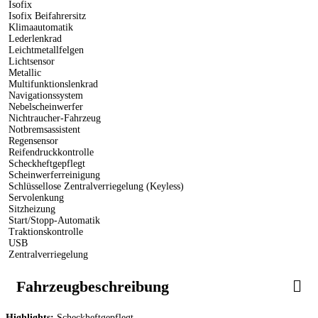
Isofix
Isofix Beifahrersitz
Klimaautomatik
Lederlenkrad
Leichtmetallfelgen
Lichtsensor
Metallic
Multifunktionslenkrad
Navigationssystem
Nebelscheinwerfer
Nichtraucher-Fahrzeug
Notbremsassistent
Regensensor
Reifendruckkontrolle
Scheckheftgepflegt
Scheinwerferreinigung
Schlüssellose Zentralverriegelung (Keyless)
Servolenkung
Sitzheizung
Start/Stopp-Automatik
Traktionskontrolle
USB
Zentralverriegelung
Fahrzeugbeschreibung
Highlights:
Scheckheftgepflegt