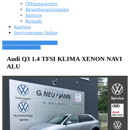
Öffnungszeiten
Bewerbungsformular
Historie
Kontakt
Karriere
Servicetermin Online
» Zurück zu den Suchergebnissen
» Fahrzeug Detailsuche
Audi Q3 1.4 TFSI KLIMA XENON NAVI
ALU